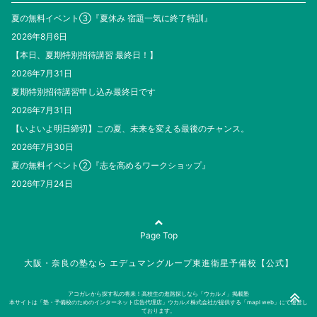
夏の無料イベント③『夏休み 宿題一気に終了特訓』
2026年8月6日
【本日、夏期特別招待講習 最終日！】
2026年7月31日
夏期特別招待講習申し込み最終日です
2026年7月31日
【いよいよ明日締切】この夏、未来を変える最後のチャンス。
2026年7月30日
夏の無料イベント②『志を高めるワークショップ』
2026年7月24日
Page Top
大阪・奈良の塾なら エデュマングループ東進衛星予備校【公式】
アコガレから探す私の将来！高校生の進路探しなら「ウカルメ」掲載塾
本サイトは「塾・予備校のためのインターネット広告代理店」ウカルメ株式会社が提供する「mapl web」にて運営し
ております。