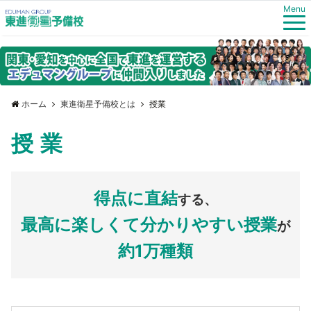
Menu
ホーム
東進衛星予備校とは
授業
授業
得点に直結
する、
最高に楽しくて分かりやすい授業
が
約1万種類