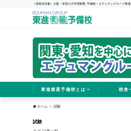
（高校生対象）大阪・奈良の大学受験塾･予備校－エデュマングループ東進
東進衛星予備校とは
校舎
ホーム
試験
試験
タグ 記事一覧