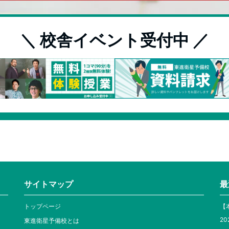
＼ 校舎イベント受付中 ／
サイトマップ
最
トップページ
【
20
東進衛星予備校とは