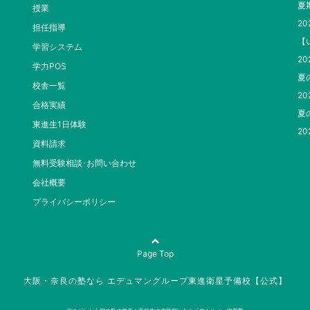
夏
授業
20
担任指導
【
学習システム
20
学力POS
夏
校舎一覧
20
合格実績
夏
東進生1日体験
20
資料請求
無料受験相談･お問い合わせ
会社概要
プライバシーポリシー
Page Top
大阪・奈良の塾なら エデュマングループ東進衛星予備校【公式】