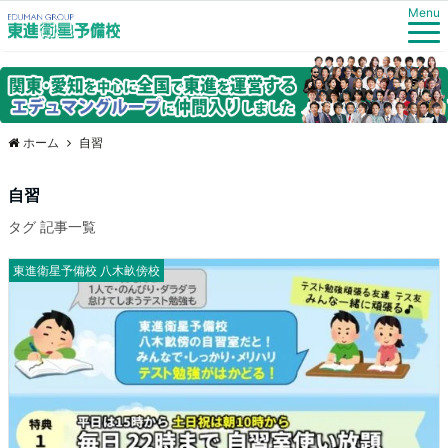
Menu
ホーム
自習
自習
タグ 記事一覧
東進衛星予備校 八木畝傍校