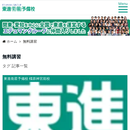
Menu
ホーム
無料講習
無料講習
タグ 記事一覧
東進衛星予備校 橿原神宮前校