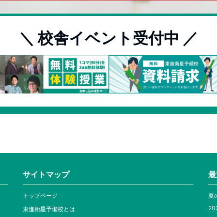
＼ 校舎イベント受付中 ／
サイトマップ
最
トップページ
夏
20
東進衛星予備校とは