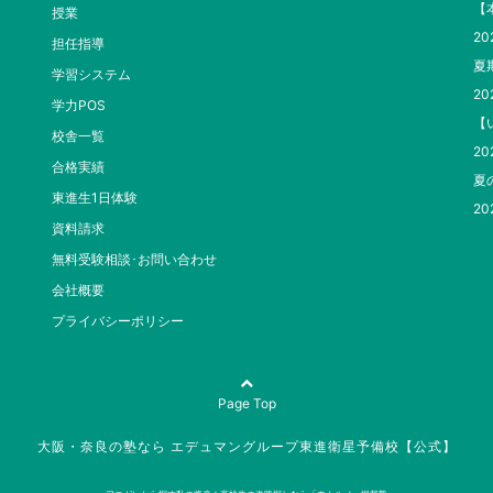
【
授業
20
担任指導
夏
学習システム
20
学力POS
【
校舎一覧
20
合格実績
夏
東進生1日体験
20
資料請求
無料受験相談･お問い合わせ
会社概要
プライバシーポリシー
Page Top
大阪・奈良の塾なら エデュマングループ東進衛星予備校【公式】