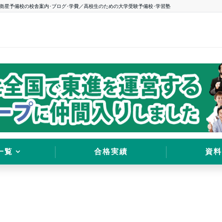
衛星予備校の校舎案内･ブログ･学費／高校生のための大学受験予備校･学習塾
一覧
合格実績
資料